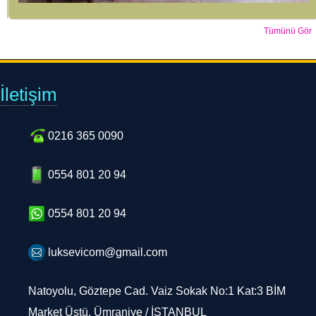
Tümünü Gör
İletişim
0216 365 0090
0554 801 20 94
0554 801 20 94
luksevicom@gmail.com
Natoyolu, Göztepe Cad. Vaiz Sokak No:1 Kat:3 BİM
Market Üstü, Ümraniye / İSTANBUL