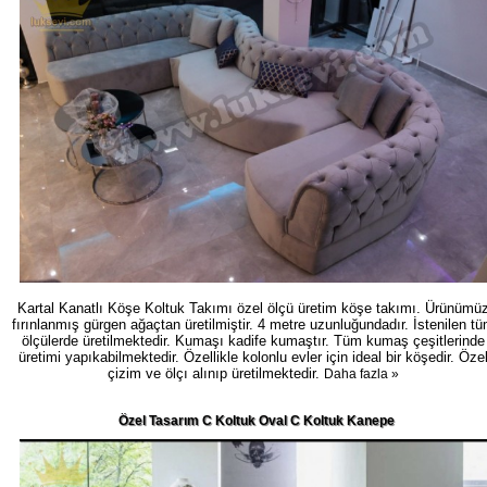
Kartal Kanatlı Köşe Koltuk Takımı özel ölçü üretim köşe takımı. Ürünümü
fırınlanmış gürgen ağaçtan üretilmiştir. 4 metre uzunluğundadır. İstenilen t
ölçülerde üretilmektedir. Kumaşı kadife kumaştır. Tüm kumaş çeşitlerinde
üretimi yapıkabilmektedir. Özellikle kolonlu evler için ideal bir köşedir. Öze
çizim ve ölçı alınıp üretilmektedir.
Daha fazla »
Özel Tasarım C Koltuk Oval C Koltuk Kanepe