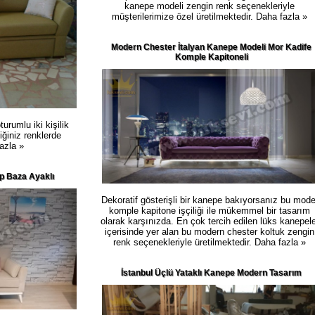
kanepe modeli zengin renk seçenekleriyle
müşterilerimize özel üretilmektedir.
Daha fazla »
Modern Chester İtalyan Kanepe Modeli Mor Kadife
Komple Kapitoneli
urumlu iki kişilik
iğiniz renklerde
azla »
p Baza Ayaklı
Dekoratif gösterişli bir kanepe bakıyorsanız bu mode
komple kapitone işçiliği ile mükemmel bir tasarım
olarak karşınızda. En çok tercih edilen lüks kanepele
içerisinde yer alan bu modern chester koltuk zengin
renk seçenekleriyle üretilmektedir.
Daha fazla »
İstanbul Üçlü Yataklı Kanepe Modern Tasarım