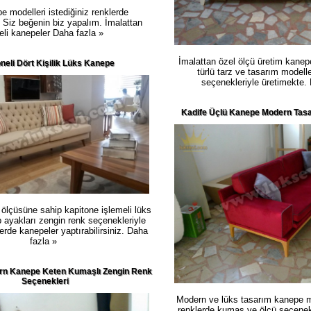
e modelleri istediğiniz renklerde
. Siz beğenin biz yapalım. İmalattan
teli kanepeler
Daha fazla »
İmalattan özel ölçü üretim kanep
neli Dört Kişilik Lüks Kanepe
türlü tarz ve tasarım modell
seçenekleriyle üretimekte.
Kadife Üçlü Kanepe Modern Tasa
 ölçüsüne sahip kapitone işlemeli lüks
ayakları zengin renk seçenekleriyle
lerde kanepeler yaptırabilirsiniz.
Daha
fazla »
ern Kanepe Keten Kumaşlı Zengin Renk
Seçenekleri
Modern ve lüks tasarım kanepe mo
renklerde kumaş ve ölçü seçenekle