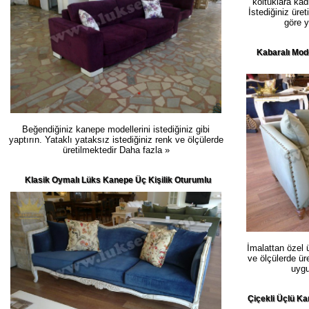
koltuklara ka
İstediğiniz üre
göre y
Kabaralı Mod
Beğendiğiniz kanepe modellerini istediğiniz gibi
yaptırın. Yataklı yataksız istediğiniz renk ve ölçülerde
üretilmektedir
Daha fazla »
Klasik Oymalı Lüks Kanepe Üç Kişilik Oturumlu
İmalattan özel ü
ve ölçülerde üre
uygu
Çiçekli Üçlü K