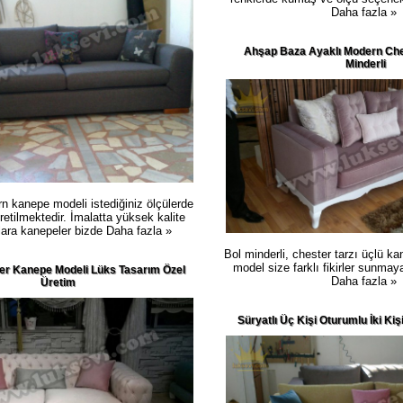
Daha fazla »
Ahşap Baza Ayaklı Modern Che
Minderli
rn kanepe modeli istediğiniz ölçülerde
retilmektedir. İmalatta yüksek kalite
lara kanepeler bizde
Daha fazla »
Bol minderli, chester tarzı üçlü k
model size farklı fikirler sunmaya
ter Kanepe Modeli Lüks Tasarım Özel
Daha fazla »
Üretim
Süryatlı Üç Kişi Oturumlu İki Kiş