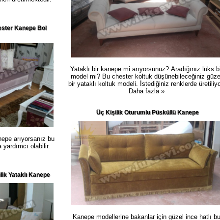
ster Kanepe Bol
Yataklı bir kanepe mi arıyorsunuz? Aradığınız lüks bi
model mi? Bu chester koltuk düşünebileceğiniz güze
bir yataklı koltuk modeli. İstediğiniz renklerde üretiliyo
Daha fazla »
Üç Kişilik Oturumlu Püsküllü Kanepe
anepe arıyorsanız bu
 yardımcı olabilir.
ilik Yataklı Kanepe
Kanepe modellerine bakanlar için güzel ince hatlı b