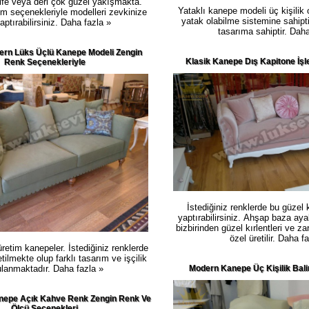
dife veya deri çok güzel yakışmakta.
Yataklı kanepe modeli üç kişilik o
tim seçenekleriyle modelleri zevkinize
yatak olabilme sistemine sahipti
aptırabilirsiniz.
Daha fazla »
tasarıma sahiptir.
Daha
ern Lüks Üçlü Kanepe Modeli Zengin
Klasik Kanepe Dış Kapitone İşl
Renk Seçenekleriyle
İstediğiniz renklerde bu güzel
yaptırabilirsiniz. Ahşap baza aya
bizbirinden güzel kırlentleri ve zar
özel üretilir.
Daha fa
retim kanepeler. İstediğiniz renklerde
tilmekte olup farklı tasarım ve işçilik
lanmaktadır.
Daha fazla »
Modern Kanepe Üç Kişilik Bali
anepe Açık Kahve Renk Zengin Renk Ve
Ölçü Seçenekleri