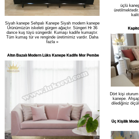
üçlü kanep
üretilmektedir
kali
Siyah kanepe Sehpalı Kanepe Siyah modern kanepe
Ürünümüzün iskeleti gürgen ağaçtır. Süngeri Hr 36
Kapito
dance kuş tüyü süngerdir. Kumaşı kadife kumaştır.
Tüm kumaş tür ve renginde üretimimiz vardır.
Daha
fazla »
Altın Bazalı Modern Lüks Kanepe Kadife Mor Pembe
Dört kişi oturum
kanepe. Ahşap 
dilediğiniz ölçü
Üç Kişilik Mod