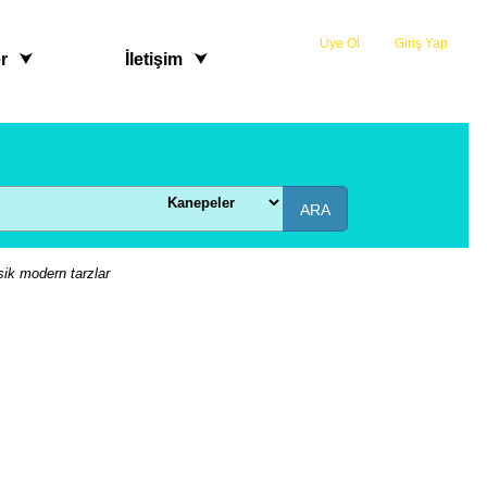
Üye Ol
veya
Giriş Yap
r
İletişim
ARA
sik modern tarzlar