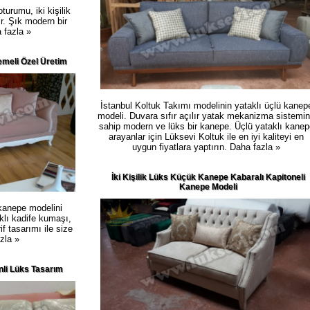
turumu, iki kişilik
r. Şık modern bir
 fazla »
emeli Özel Üretim
İstanbul Koltuk Takımı modelinin yataklı üçlü kanep
modeli. Duvara sıfır açılır yatak mekanizma sistemi
sahip modern ve lüks bir kanepe. Üçlü yataklı kanep
arayanlar için Lüksevi Koltuk ile en iyi kaliteyi en
uygun fiyatlara yaptırın.
Daha fazla »
İki Kişilik Lüks Küçük Kanepe Kabaralı Kapitoneli
Kanepe Modeli
 kanepe modelini
klı kadife kumaşı,
if tasarımı ile size
zla »
nli Lüks Tasarım