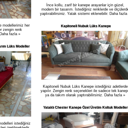
İnce kollu, zarif bir kanepe arayanlar için güzel,
modern bir tasarım. İstediğiniz renklerde ve ölçülerd
yaptırabilirsiniz. Yatak sistemi eklenebilir.
Daha fazla
e modellerimiz her
Kapitoneli Nubuk Lüks Kanepe
er zengin renk
Daha fazla »
rım Lüks Modeller
Kapitoneli Nubuk Lüks Kanepe istediğiniz adetlerde
yapılır. Zengin renk seçenekleri ile sadece tek kane
ya da takım olarak yaptırabilirsiniz.
Daha fazla »
Yataklı Chester Kanepe Özel Üretim Koltuk Modeller
delleri istediğiniz
ri üretilmektedir.