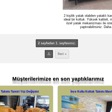
2 kişilik yatak olabilen yataklı k
ideal bir koltuk. Yüksek kaliteli,
özel yatak mekanizması ile iste
yaptırabilirsiniz.
Daha 
2 sayfadan 1. sayfasınız.
.1.
İleri »
Müşterilerimize en son yaptıklarımız
 Takımı Tamiri Yüz Değişimi
İnce Kollu Koltuk Takımı Mav