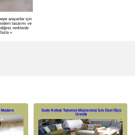
anepe arayanlar için
 modern tasarımı ve
diğiniz renklerde
fazla »
i Modern
Sude Koltuk Takımını Müşterimiz İçin Özel Ölçü
Ürettik