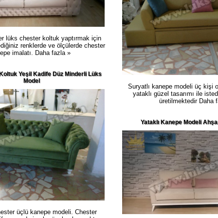
er lüks chester koltuk yaptırmak için
ediğiniz renklerde ve ölçülerde chester
epe imalatı.
Daha fazla »
Koltuk Yeşil Kadife Düz Minderli Lüks
Model
Suryatlı kanepe modeli üç kişi ot
yataklı güzel tasarımı ile isted
üretilmektedir
Daha f
Yataklı Kanepe Modeli Ahşa
hester üçlü kanepe modeli. Chester