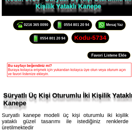
Kişilik Yataklı Kanepe
0216 365 0090
0554 801 20 94
Mesaj Yaz
Kodu-5734
0554 801 20 94
Bu sayfayı beğendiniz mi?
Buraya kolayca erişmek için yukarıdan kolayca üye olun veya oturum açın
ve favori listenize ekleyin.
Süryatlı Üç Kişi Oturumlu İki Kişilik Yatakl
Kanepe
Suryatlı kanepe modeli üç kişi oturumlu iki kişilik
yataklı güzel tasarımı ile istediğiniz renklerde
üretilmektedir