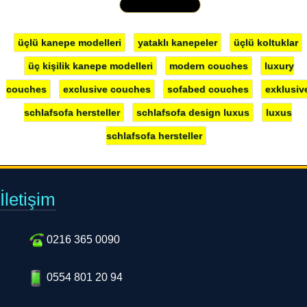
üçlü kanepe modelleri
yataklı kanepeler
üçlü koltuklar
üç kişilik kanepe modelleri
modern couches
luxury
couches
exclusive couches
sofabed couches
exklusiv
schlafsofa hersteller
schlafsofa design luxus
luxus
schlafsofa hersteller
İletişim
0216 365 0090
0554 801 20 94
0554 801 20 94