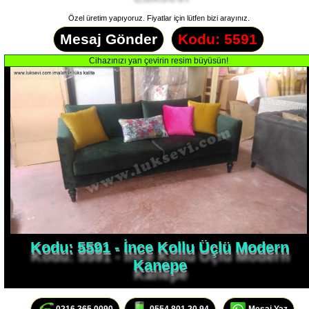
Özel üretim yapıyoruz. Fiyatlar için lütfen bizi arayınız.
Mesaj Gönder
Kodu: 5591
Kodu: 5591 - İnce Kollu Üçlü Modern
Kanepe
0216 365 0090
0554 801 20 94
Mesaj Yaz