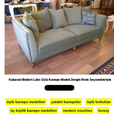
Kabaralı Modern Lüks Üçlü Kanepe Modeli Zengin Renk Seçenekleriyle
Yakından İncele »
üçlü kanepe modelleri
yataklı kanepeler
üçlü koltuklar
üç kişilik kanepe modelleri
modern couches
luxury