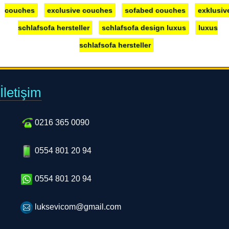
couches
exclusive couches
sofabed couches
exklusiv
schlafsofa hersteller
schlafsofa design luxus
luxus
schlafsofa hersteller
İletişim
0216 365 0090
0554 801 20 94
0554 801 20 94
luksevicom@gmail.com
Natoyolu, Göztepe Cad. Vaiz Sokak No:1 Kat:3 BİM