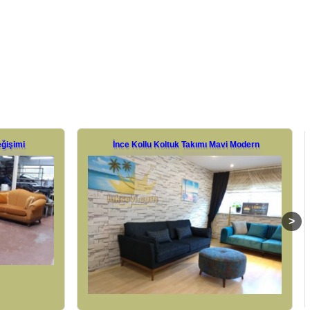
i Modern
Sude Koltuk Takımını Müşterimiz İçin Özel Ölçü
Ürettik