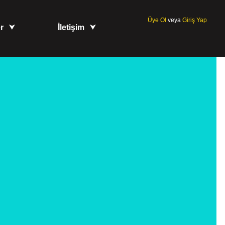
Üye Ol
veya
Giriş Yap
r
İletişim