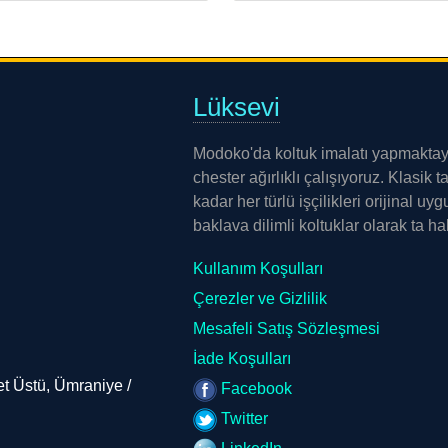
Lüksevi
Modoko'da koltuk imalatı yapmaktayı
chester ağırlıklı çalışıyoruz. Klasik 
kadar her türlü işçilikleri orijinal uy
baklava dilimli koltuklar olarak ta ha
Kullanım Koşulları
Çerezler ve Gizlilik
Mesafeli Satış Sözleşmesi
İade Koşulları
t Üstü, Ümraniye /
Facebook
Twitter