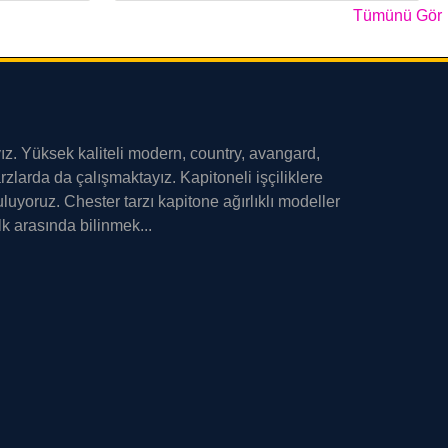
Tümünü Gör
z. Yüksek kaliteli modern, country, avangard,
tarzlarda da çalışmaktayız. Kapitoneli işçiliklere
guluyoruz. Chester tarzı kapitone ağırlıklı modeller
lk arasında bilinmek...