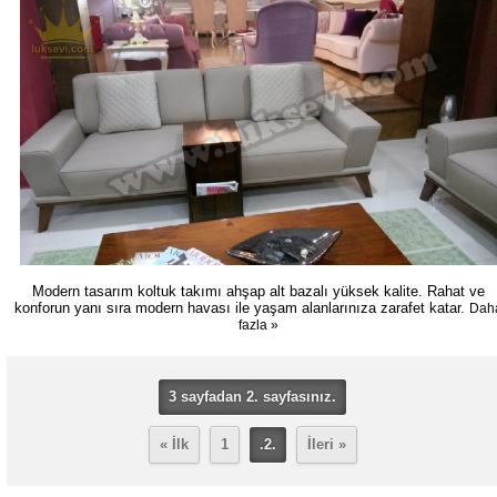
Modern tasarım koltuk takımı ahşap alt bazalı yüksek kalite. Rahat ve
konforun yanı sıra modern havası ile yaşam alanlarınıza zarafet katar.
Dah
fazla »
3 sayfadan 2. sayfasınız.
« İlk
1
.2.
İleri »