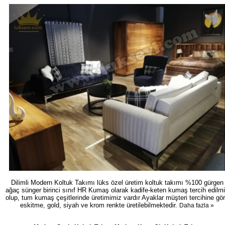
Dilimli Modern Koltuk Takımı lüks özel üretim koltuk takımı %100 gürgen
ağaç sünger birinci sınıf HR Kumaş olarak kadife-keten kumaş tercih edilm
olup, tum kumaş çeşitlerinde üretimimiz vardır Ayaklar müşteri tercihine gö
eskitme, gold, siyah ve krom renkte üretilebilmektedir.
Daha fazla »