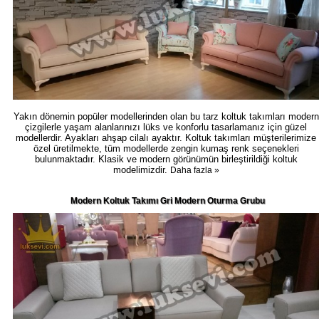
Yakın dönemin popüler modellerinden olan bu tarz koltuk takımları modern
çizgilerle yaşam alanlarınızı lüks ve konforlu tasarlamanız için güzel
modellerdir. Ayakları ahşap cilalı ayaktır. Koltuk takımları müşterilerimize
özel üretilmekte, tüm modellerde zengin kumaş renk seçenekleri
bulunmaktadır. Klasik ve modern görünümün birleştirildiği koltuk
modelimizdir.
Daha fazla »
Modern Koltuk Takımı Gri Modern Oturma Grubu