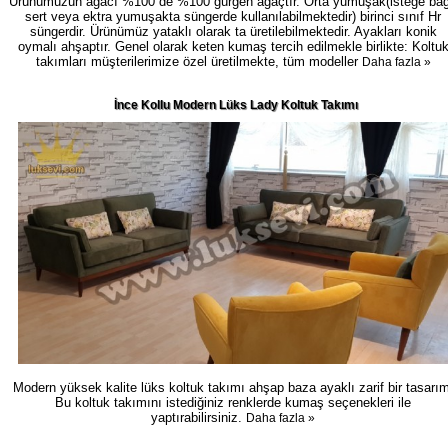
Ürünümüzün ağacı %100 de %100 gürgen ağaçtır. Orta yumuşak(isteğe bağ
sert veya ektra yumuşakta süngerde kullanılabilmektedir) birinci sınıf Hr
süngerdir. Ürünümüz yataklı olarak ta üretilebilmektedir. Ayakları konik
oymalı ahşaptır. Genel olarak keten kumaş tercih edilmekle birlikte: Koltu
takımları müşterilerimize özel üretilmekte, tüm modeller
Daha fazla »
İnce Kollu Modern Lüks Lady Koltuk Takımı
Modern yüksek kalite lüks koltuk takımı ahşap baza ayaklı zarif bir tasarım
Bu koltuk takımını istediğiniz renklerde kumaş seçenekleri ile
yaptırabilirsiniz.
Daha fazla »