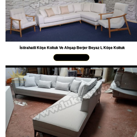
İstirahatli Köşe Koltuk Ve Ahşap Berjer Beyaz L Köşe Koltuk
Yakından İncele »