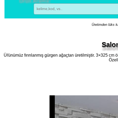
Üretimden lüks ka
Salo
Üŕünümüz fırınlanmış gürgen ağaçtan üretilmiştir. 3×325 cm öl
Özell