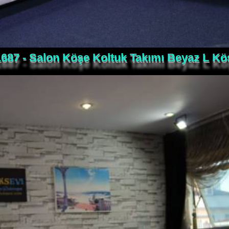
687 - Salon Köşe Koltuk Takımı Beyaz L K