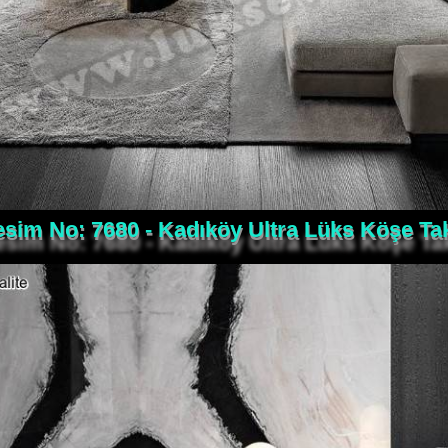
sim No: 7680 - Kadıköy Ultra Lüks Köşe Ta