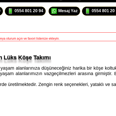
0
0554 801 20 94
Mesaj Yaz
0554 801 20
ya oturum açın ve favori listenize ekleyin.
n Lüks Köşe Takımı
aşam alanlarınıza düşüneceğiniz harika bir köşe koltuk t
ık yaşam alanlarımızın vazgeçilmezleri arasına girmiştir.
e üretilmektedir. Zengin renk seçenekleri, yataklı ve sand