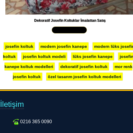
Dekoratif Josefin Koltuklar İmalattan Satış
Yakından İncele »
josefin koltuk
modern josefin kanepe
modern lüks josefi
koltuk
josefin koltuk modeli
lüks josefin kanepe
josefi
kanepe koltuk modelleri
dekoratif josefin koltuk
mor renk
josefin koltuk
özel tasarım josefin koltuk modelleri
İletişim
0216 365 0090