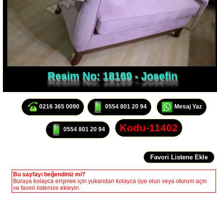
Resim No: 18169 - Josefin
0216 365 0090
0554 801 20 94
Mesaj Yaz
Kodu-11402
0554 801 20 94
Bu sayfayı beğendiniz mi?
Buraya kolayca erişmek için yukarıdan kolayca üye olun veya oturum açın
ve favori listenize ekleyin.
P Kollu Josefin Koltuk Açık Mor Renkli