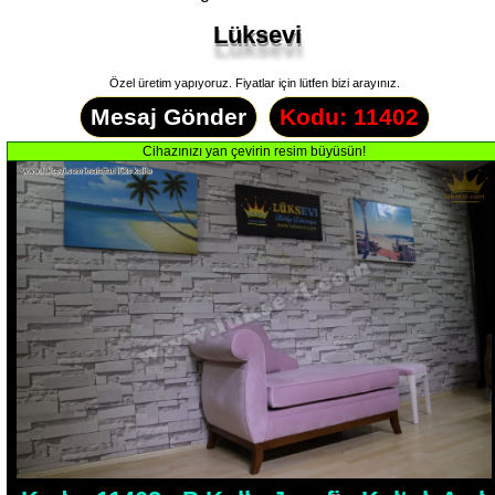
Lüksevi
Özel üretim yapıyoruz. Fiyatlar için lütfen bizi arayınız.
Mesaj Gönder
Kodu: 11402
Cihazınızı
yan
çevirin
resim
büyüsün!
Kodu: 11402 - P Kollu Josefin Koltuk Açık