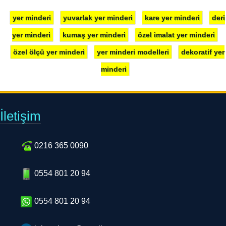
yer minderi
yuvarlak yer minderi
kare yer minderi
deri
yer minderi
kumaş yer minderi
özel imalat yer minderi
özel ölçü yer minderi
yer minderi modelleri
dekoratif yer
minderi
İletişim
0216 365 0090
0554 801 20 94
0554 801 20 94
luksevicom@gmail.com