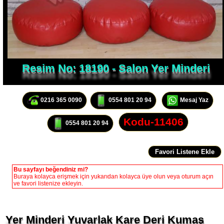
Resim No: 18190 - Salon Yer Minderi
0216 365 0090
0554 801 20 94
Mesaj Yaz
Kodu-11406
0554 801 20 94
Bu sayfayı beğendiniz mi?
Buraya kolayca erişmek için yukarıdan kolayca üye olun veya oturum açın
ve favori listenize ekleyin.
Yer Minderi Yuvarlak Kare Deri Kumaş