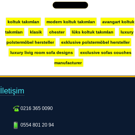
koltuk takımları
modern koltuk takımları
avangart koltuk
takımları
klasik
chester
lüks koltuk takımları
luxury
polstermöbel hersteller
exklusive polstermöbel hersteller
luxury livig room sofa designs
exclusive sofas couches
manufacturer
İletişim
0216 365 0090
0554 801 20 94