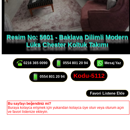
Resim No: 5601 - Baklava Dilimli Modern
Lüks Chester Koltuk Takımı
0216 365 0090
0554 801 20 94
Mesaj Yaz
Kodu-5112
0554 801 20 94
Bu sayfayı beğendiniz mi?
Buraya kolayca erişmek için yukarıdan kolayca üye olun veya oturum açın
ve favori listenize ekleyin.
Modern Chester Koltuk Takımı Avangart