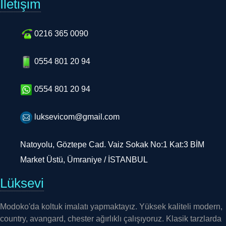
0216 365 0090
0554 801 20 94
0554 801 20 94
luksevicom@gmail.com
Natoyolu, Göztepe Cad. Vaiz Sokak No:1 Kat:3 BİM
Market Üstü, Ümraniye / İSTANBUL
Lüksevi
Modoko'da koltuk imalatı yapmaktayız. Yüksek kaliteli modern,
country, avangard, chester ağırlıklı çalışıyoruz. Klasik tarzlarda
da çalışmaktayız. Kapitoneli işçiliklere kadar her türlü işçilikleri