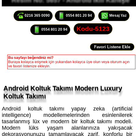
0216 365 0090
0554 801 20 94
Mesaj Yaz
Kodu-5123
0554 801 20 94
Bu sayfayı beğendiniz mi?
Buraya kolayca erişmek için yukarıdan kolayca üye olun veya oturum açın
ve favori listenize ekleyin.
Android Koltuk Takımı Modern Luxury
Koltuk Takımı
Android koltuk takımı yapay zeka (artificial
intelligence) modellemelerinden esinlenilerek
tasarlanmış lüx ve modern bir koltuk takımı modeli.
Modern lüks yaşam alanlarınıza yakışacak
dekorasyonunuzu tamamlayacak zarif, konforlu bir
koltuk takımı sizlere daha iyi çalışma ve yaşam