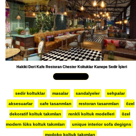
Hakiki Deri Kafe Restoran Chester Koltuklar Kanepe Sedir İşleri
Yakından İncele »
sedir koltuklar
masalar
sandalyeler
sehpalar
aksesuarlar
cafe tasarımları
restoran tasarımları
özel
dekoratif koltuk takımları
renkli koltuk modelleri
özel
modern lüks koltuk takımları
unique interior sofa degigns
modoko koltuk takımları