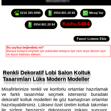
0216 365 0090
0554 801 20 94
Mesaj Yaz
Kodu-5494
0554 801 20 94
Bu sayfayı beğendiniz mi?
Buraya kolayca erişmek için yukarıdan kolayca üye olun veya oturum açın
ve favori listenize ekleyin.
Renkli Dekoratif Lobi Salon Koltuk
Tasarımları Lüks Modern Modeller
Misafirlerinize renkli ve konforlu ortamlar hazırlamak
ve farklı tasarımlar seçmek isterseniz buradaki
dekoratif koltuk modelleri ile göz kamaştıran ortamlar
hazırlayabilirsiniz. Lüksevi özel üretim koltuk takımları
ile sizlere benzersiz dekorasyon imkanı sunuyor.