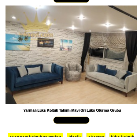
Yarmalı Lüks Koltuk Takımı Mavi Gri Lüks Oturma Grubu
Yakından İncele »
avangart koltuk takımları
klasik
chester
lüks koltuk