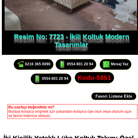
Resim No: 7723 - İkili Koltuk Modern
Tasarımlar
0216 365 0090
0554 801 20 94
Mesaj Yaz
Kodu-5851
0554 801 20 94
Bu sayfayı beğendiniz mi?
Buraya kolayca erişmek için yukarıdan kolayca üye olun veya oturum açın
ve favori listenize ekleyin.
İki Kişilik Yataklı Lüks Koltuk Takımı Özel