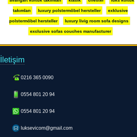
takımları
luxury polstermöbel hersteller
exklusive
polstermöbel hersteller
luxury livig room sofa designs
exclusive sofas couches manufacturer
İletişim
0216 365 0090
0554 801 20 94
0554 801 20 94
luksevicom@gmail.com