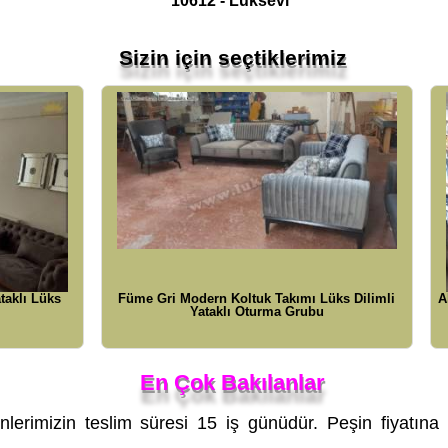
10612 - Lüksevi
Sizin için seçtiklerimiz
ern Koltuk Takımı Lüks Dilimli
Ahşap Salon Koltuk Takımı Moder
ataklı Oturma Grubu
Takımı
En Çok Bakılanlar
lerimizin teslim süresi 15 iş günüdür. Peşin fiyatına k