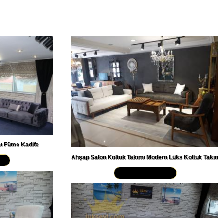
mı Füme Kadife
Ahşap Salon Koltuk Takımı Modern Lüks Koltuk Takı
 »
Yakından İncele »