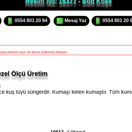
Resim No: 16377 - Soft Köşe
0554 801 20 94
Mesaj Yaz
0554 801 20 
ya oturum açın ve favori listenize ekleyin.
Özel Ölçü Üretim
m
ce kuş tüyü süngerdir. Kumaşı keten kumaştır. Tüm kumaş