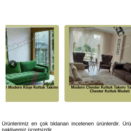
Modern Chester Koltuk Takımı Yataklı Lüks
Füme Gri Mod
Chester Koltuk Modeli
Y
ÜrünlerimIz en çok tıklanan incelenen ürünlerdir. Ürün
nakliyemiz ücretsizdir.