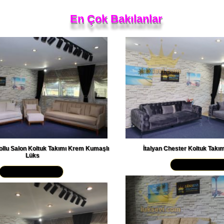
En Çok Bakılanlar
ollu Salon Koltuk Takımı Krem Kumaşlı
İtalyan Chester Koltuk Takı
Lüks
Yakından İncele
Yakından İncele »