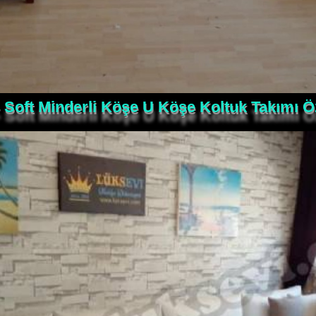
 Soft Minderli Köşe U Köşe Koltuk Takımı Ö