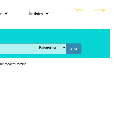
Üye Ol
veya
Giriş Yap
r
İletişim
ARA
sik modern tarzlar