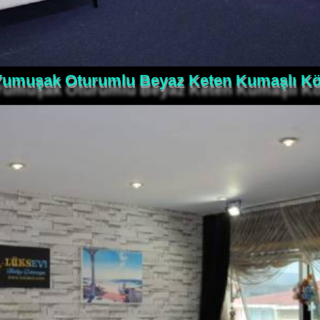
 Yumuşak Oturumlu Beyaz Keten Kumaşlı Kö