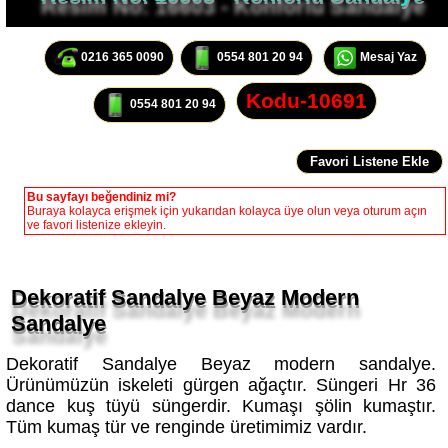
0216 365 0090
0554 801 20 94
Mesaj Yaz
Kodu-10691
0554 801 20 94
Bu sayfayı beğendiniz mi?
Buraya kolayca erişmek için yukarıdan kolayca üye olun veya oturum açın
ve favori listenize ekleyin.
Dekoratif Sandalye Beyaz Modern
Sandalye
Dekoratif Sandalye Beyaz modern sandalye.
Ürünümüzün iskeleti gürgen ağaçtır. Süngeri Hr 36
dance kuş tüyü süngerdir. Kumaşı şölin kumaştır.
Tüm kumaş tür ve renginde üretimimiz vardır.