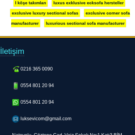
exclusive luxury sectional sofas
exclusive corner sofa
manufacturer
luxurious sectional sofa manufacturer
İletişim
0216 365 0090
0554 801 20 94
0554 801 20 94
luksevicom@gmail.com
Natoyolu, Göztepe Cad. Vaiz Sokak No:1 Kat:3 BİM