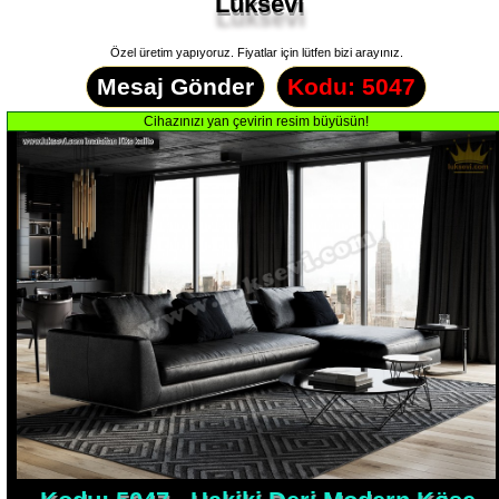
Lüksevi
Özel üretim yapıyoruz. Fiyatlar için lütfen bizi arayınız.
Mesaj Gönder
Kodu: 5047
Kodu: 5047 - Hakiki Deri Modern Köşe