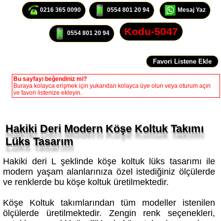
0216 365 0090
0554 801 20 94
Mesaj Yaz
Kodu-5047
0554 801 20 94
Bu sayfayı beğendiniz mi?
Buraya kolayca erişmek için yukarıdan kolayca üye olun veya oturum açın
ve favori listenize ekleyin.
Hakiki Deri Modern Köşe Koltuk Takımı
Lüks Tasarım
Hakiki deri L şeklinde köşe koltuk lüks tasarımı ile
modern yaşam alanlarınıza özel istediğiniz ölçülerde
ve renklerde bu köşe koltuk üretilmektedir.
Köşe Koltuk takımlarından tüm modeller istenilen
ölçülerde üretilmektedir. Zengin renk seçenekleri,
yataklı ve sandıklı özelliklerde köşe takımları yapılır.