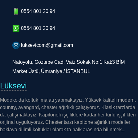
0554 801 20 94
0554 801 20 94
luksevicom@gmail.com
Natoyolu, Göztepe Cad. Vaiz Sokak No:1 Kat:3 BİM
Market Üstü, Ümraniye / İSTANBUL
Lüksevi
Modoko'da koltuk imalatı yapmaktayız. Yüksek kaliteli modern,
country, avangard, chester ağırlıklı çalışıyoruz. Klasik tarzlarda
da çalışmaktayız. Kapitoneli işçiliklere kadar her türlü işçilikleri
orijinal uyguluyoruz. Chester tarzı kapitone ağırlıklı modeller
baklava dilimli koltuklar olarak ta halk arasında bilinmek...