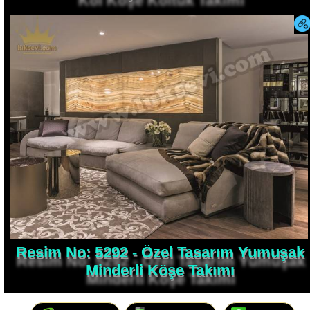
Resim No: 5292 - Özel Tasarım Yumuşak
Minderli Köşe Takımı
0216 365 0090
0554 801 20 94
Mesaj Yaz