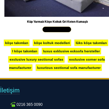
Küp Yarmalı Köşe Koltuk Gri Keten Kumaşlı
Yakından İncele »
köşe takımları
köşe koltuk modelleri
lüks köşe takımları
l köşe takımları
luxus exklusive ecksofa hersteller
exclusive luxury sectional sofas
exclusive corner sofa
manufacturer
luxurious sectional sofa manufacturer
İletişim
0216 365 0090