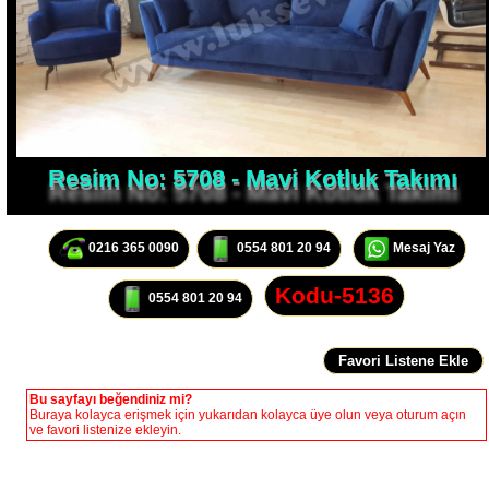
Resim No: 5708 - Mavi Kotluk Takımı
0216 365 0090
0554 801 20 94
Mesaj Yaz
Kodu-5136
0554 801 20 94
Bu sayfayı beğendiniz mi?
Buraya kolayca erişmek için yukarıdan kolayca üye olun veya oturum açın
ve favori listenize ekleyin.