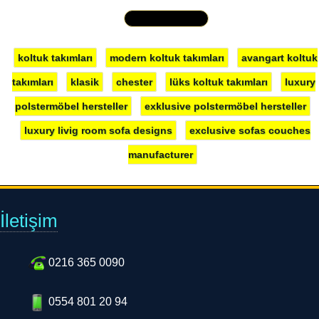
Yakından İncele »
koltuk takımları
modern koltuk takımları
avangart koltuk
takımları
klasik
chester
lüks koltuk takımları
luxury
polstermöbel hersteller
exklusive polstermöbel hersteller
luxury livig room sofa designs
exclusive sofas couches
manufacturer
İletişim
0216 365 0090
0554 801 20 94