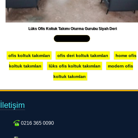
Lüks Ofis Koltuk Takımı Oturma Gurubu Siyah Deri
Yakından İncele »
ofis koltuk takımları
ofis deri koltuk takımları
home ofis
koltuk takımları
lüks ofis koltuk takımları
modern ofis
koltuk takımları
İletişim
0216 365 0090
0554 801 20 94