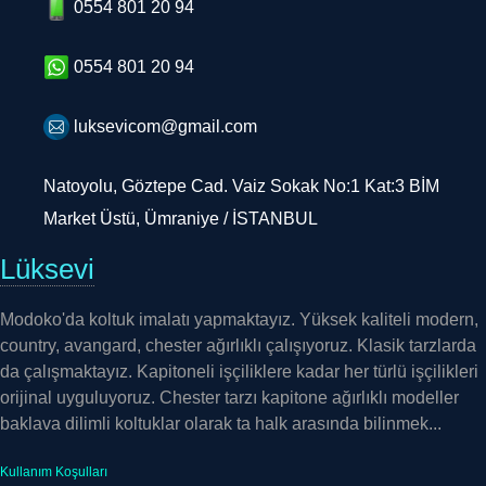
0554 801 20 94
luksevicom@gmail.com
Natoyolu, Göztepe Cad. Vaiz Sokak No:1 Kat:3 BİM
Market Üstü, Ümraniye / İSTANBUL
Lüksevi
Modoko'da koltuk imalatı yapmaktayız. Yüksek kaliteli modern,
country, avangard, chester ağırlıklı çalışıyoruz. Klasik tarzlarda
da çalışmaktayız. Kapitoneli işçiliklere kadar her türlü işçilikleri
orijinal uyguluyoruz. Chester tarzı kapitone ağırlıklı modeller
baklava dilimli koltuklar olarak ta halk arasında bilinmek...
Kullanım Koşulları
Çerezler ve Gizlilik