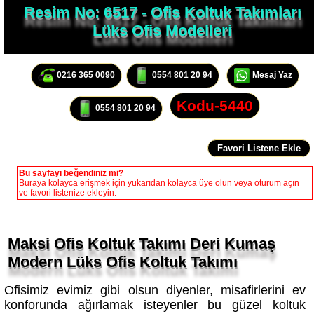
Lüks Ofis Modelleri
0216 365 0090
0554 801 20 94
Mesaj Yaz
Kodu-5440
0554 801 20 94
Bu sayfayı beğendiniz mi?
Buraya kolayca erişmek için yukarıdan kolayca üye olun veya oturum açın
ve favori listenize ekleyin.
Maksi Ofis Koltuk Takımı Deri Kumaş
Modern Lüks Ofis Koltuk Takımı
Ofisimiz evimiz gibi olsun diyenler, misafirlerini ev
konforunda ağırlamak isteyenler bu güzel koltuk
takımı konforlu bir ofis için güzel bir tasarım. Modern