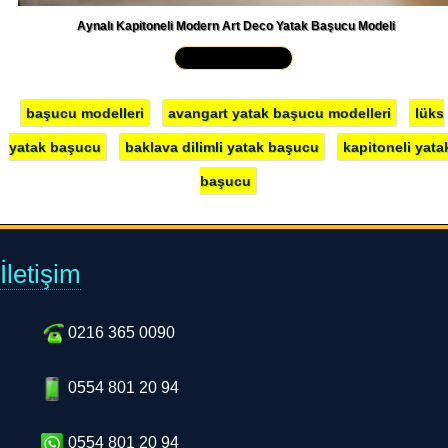
Aynalı Kapitoneli Modern Art Deco Yatak Başucu Modeli
Yakından İncele »
başucu modelleri
avangart yatak başucu modelleri
lüks
yatak başucu
baklava dilimli yatak başucu
kapitoneli yata
başucu
İletişim
0216 365 0090
0554 801 20 94
0554 801 20 94