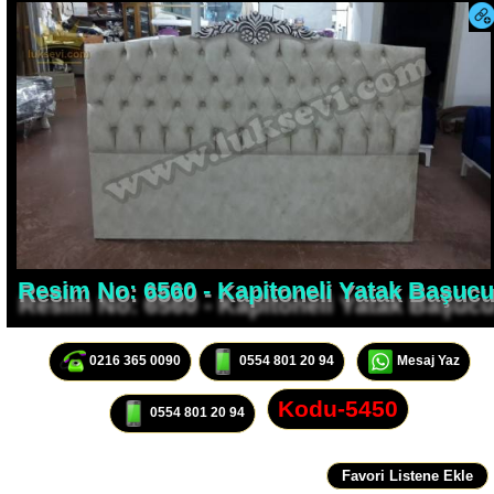
Resim No: 6560 - Kapitoneli Yatak Başucu
0216 365 0090
0554 801 20 94
Mesaj Yaz
Kodu-5450
0554 801 20 94