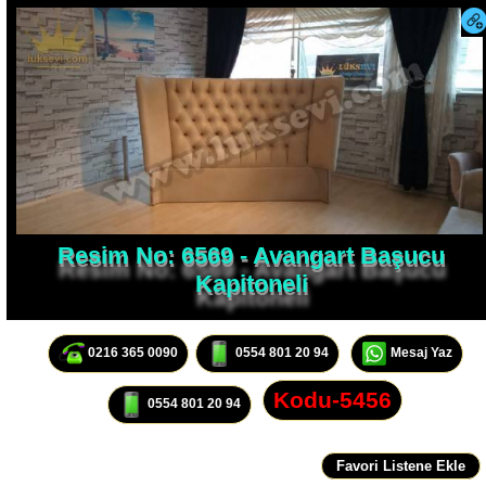
Resim No: 6569 - Avangart Başucu
Kapitoneli
0216 365 0090
0554 801 20 94
Mesaj Yaz
Kodu-5456
0554 801 20 94
Bu sayfayı beğendiniz mi?