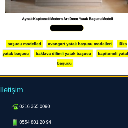
Aynalı Kapitoneli Modern Art Deco Yatak Başucu Modeli
Yakından İncele »
başucu modelleri
avangart yatak başucu modelleri
lüks
yatak başucu
baklava dilimli yatak başucu
kapitoneli yata
başucu
İletişim
0216 365 0090
0554 801 20 94