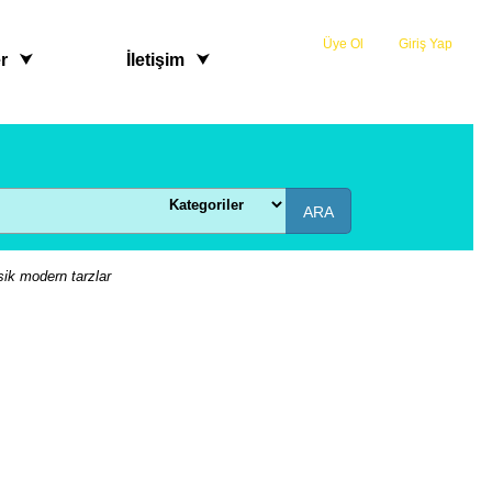
Üye Ol
veya
Giriş Yap
r
İletişim
ARA
sik modern tarzlar