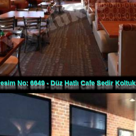
esim No: 6649 - Düz Hatlı Cafe Sedir Koltukl