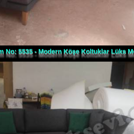
m No: 5535 - Modern Köşe Koltuklar Lüks M