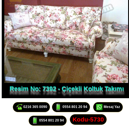
Resim No: 7392 - Çiçekli Koltuk Takımı
0216 365 0090
0554 801 20 94
Mesaj Yaz
Kodu-5730
0554 801 20 94