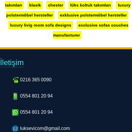
polstermöbel hersteller
exklusive polstermöbel hersteller
luxury livig room sofa designs
exclusive sofas couches
manufacturer
İletişim
0216 365 0090
0554 801 20 94
0554 801 20 94
luksevicom@gmail.com