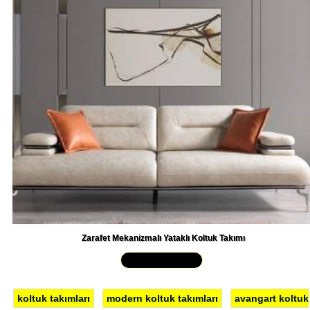
Zarafet Mekanizmalı Yataklı Koltuk Takımı
Yakından İncele »
koltuk takımları
modern koltuk takımları
avangart koltuk
takımları
klasik
chester
lüks koltuk takımları
luxury