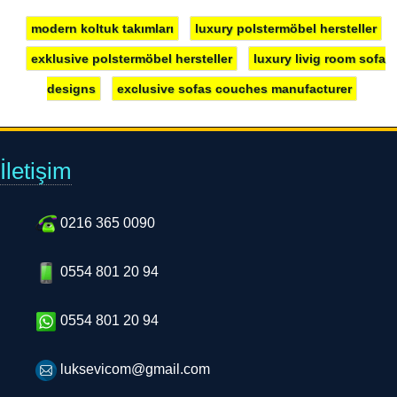
modern koltuk takımları
luxury polstermöbel hersteller
exklusive polstermöbel hersteller
luxury livig room sofa
designs
exclusive sofas couches manufacturer
İletişim
0216 365 0090
0554 801 20 94
0554 801 20 94
luksevicom@gmail.com